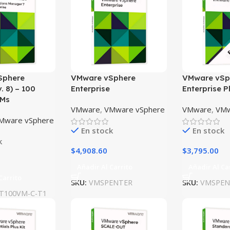
Sphere
VMware vSphere
VMware vSp
. 8) – 100
Enterprise
Enterprise P
VMs
VMware
,
VMware vSphere
VMware
,
VMw
Mware vSphere
En stock
En stock
k
$
4,908.60
$
3,795.00
Añadir Al Carrito
Añadir Al Ca
Carrito
SKU:
VMSPENTER
SKU:
VMSPEN
T100VM-C-T1