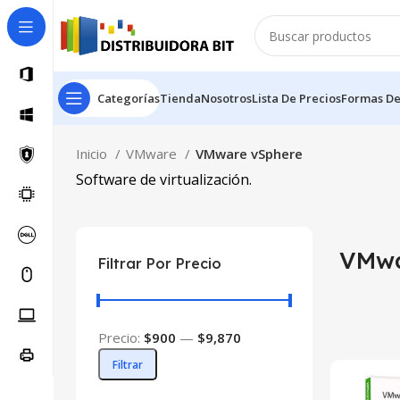
Categorías
Tienda
Nosotros
Lista De Precios
Formas D
Inicio
VMware
VMware vSphere
Software de virtualización.
VMwa
Filtrar Por Precio
Precio:
$900
—
$9,870
Filtrar