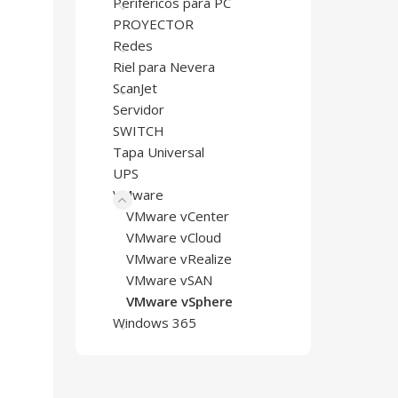
Periféricos para PC
PROYECTOR
Redes
Riel para Nevera
ScanJet
Servidor
SWITCH
Tapa Universal
UPS
VMware
VMware vCenter
VMware vCloud
VMware vRealize
VMware vSAN
VMware vSphere
Windows 365