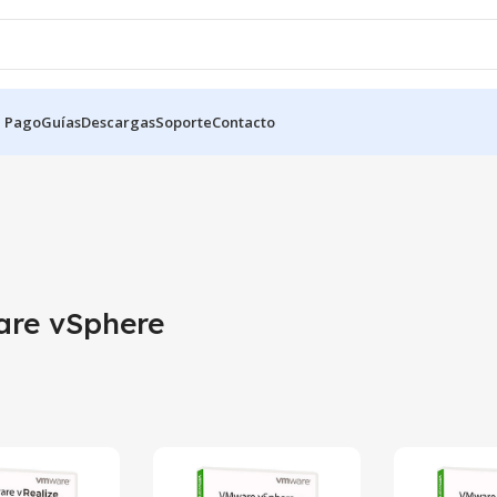
e Pago
Guías
Descargas
Soporte
Contacto
re vSphere