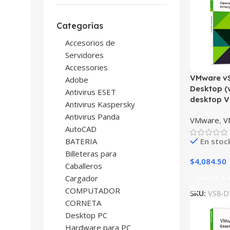
Categorías
Accesorios de
Servidores
Accessories
VMware v
Adobe
Desktop (v
Antivirus ESET
desktop 
Antivirus Kaspersky
Antivirus Panda
VMware
,
V
AutoCAD
BATERIA
En stoc
Billeteras para
$
4,084.50
Caballeros
Cargador
Añadir Al 
COMPUTADOR
SKU:
VS8-D
CORNETA
Desktop PC
Hardware para PC