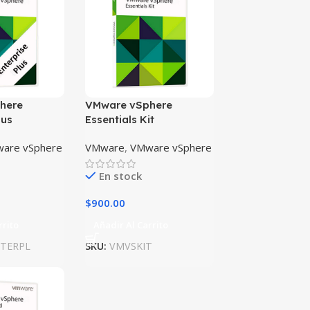
here
VMware vSphere
lus
Essentials Kit
are vSphere
VMware
,
VMware vSphere
En stock
$
900.00
rrito
Añadir Al Carrito
TERPL
SKU:
VMVSKIT