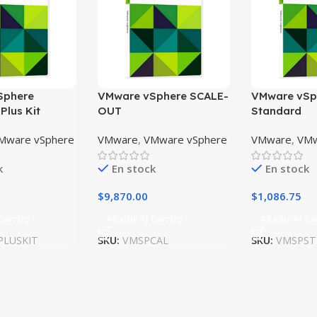
Sphere
VMware vSphere SCALE-
VMware vSp
 Plus Kit
OUT
Standard
Mware vSphere
VMware
,
VMware vSphere
VMware
,
VMw
k
En stock
En stock
$
9,870.00
$
1,086.75
Carrito
Añadir Al Carrito
Añadir Al Ca
PLUSKIT
SKU:
VMSPCAL
SKU:
VMSPST