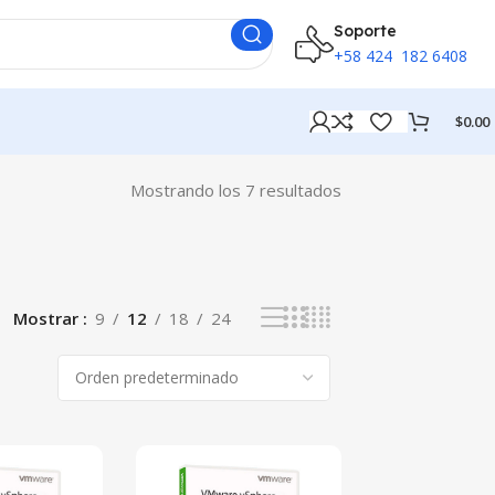
Soporte
+58 424 182 6408
$
0.00
Mostrando los 7 resultados
Mostrar
9
12
18
24