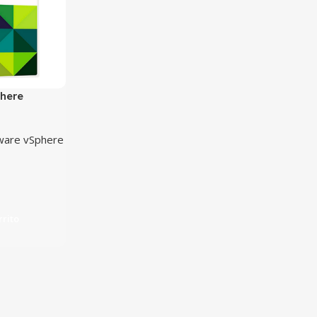
here
are vSphere
rrito