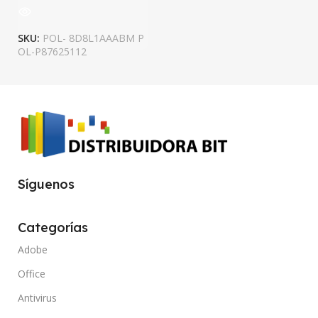
SKU:
POL- 8D8L1AAABM P
OL-P87625112
Síguenos
Categorías
Adobe
Office
Antivirus