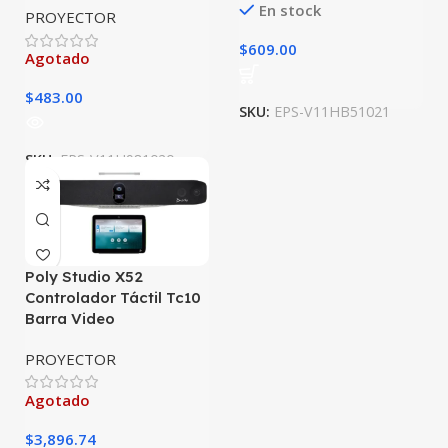
En stock
PROYECTOR
$
609.00
Agotado
$
483.00
SKU:
EPS-V11HB51021
SKU:
EPS-V11H981020
Poly Studio X52
Controlador Táctil Tc10
Barra Video
PROYECTOR
Agotado
$
3,896.74