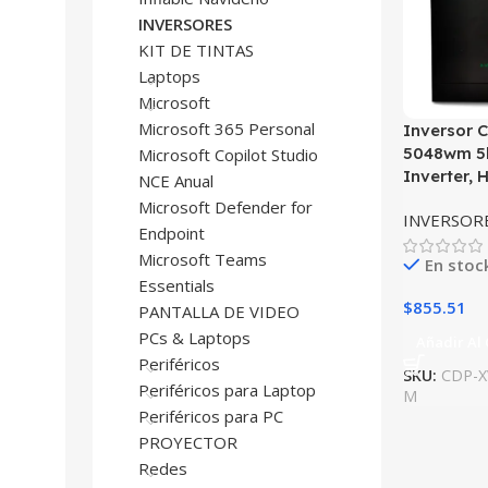
INVERSORES
KIT DE TINTAS
Laptops
Microsoft
Microsoft 365 Personal
Inversor 
5048wm 5
Microsoft Copilot Studio
Inverter, 
NCE Anual
Microsoft Defender for
INVERSOR
Endpoint
Microsoft Teams
En stoc
Essentials
$
855.51
PANTALLA DE VIDEO
PCs & Laptops
Añadir Al 
Periféricos
SKU:
CDP-X
Periféricos para Laptop
M
Periféricos para PC
PROYECTOR
Redes