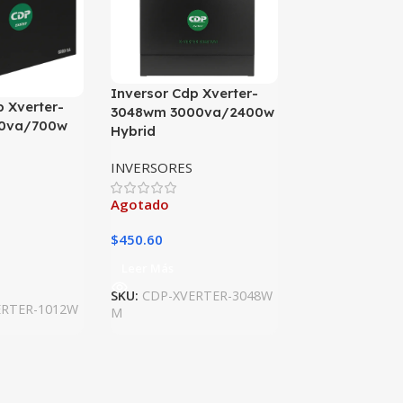
Inversor Cdp Xverter-
p Xverter-
3048wm 3000va/2400w
0va/700w
Hybrid
INVERSORES
Agotado
$
450.60
Leer Más
SKU:
CDP-XVERTER-3048W
ERTER-1012W
M