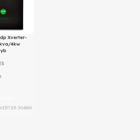
Cdp Xverter-
kva/4kw
Hyb
ES
k
Carrito
VERTER-5048W