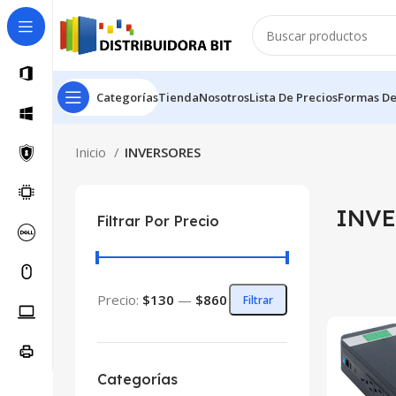
Categorías
Tienda
Nosotros
Lista De Precios
Formas D
Inicio
INVERSORES
INV
Filtrar Por Precio
Precio:
$130
—
$860
Filtrar
Categorías