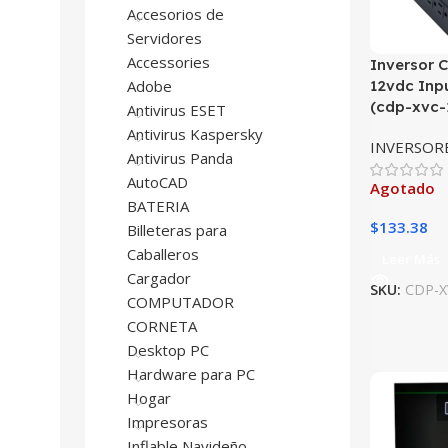
Accesorios de
Servidores
Accessories
Inversor 
12vdc Inp
Adobe
(cdp-xvc-
Antivirus ESET
Antivirus Kaspersky
INVERSOR
Antivirus Panda
AutoCAD
Agotado
BATERIA
$
133.38
Billeteras para
Caballeros
Leer Más
Cargador
SKU:
CDP-X
COMPUTADOR
CORNETA
Desktop PC
Hardware para PC
Hogar
Impresoras
Inflable Navideño