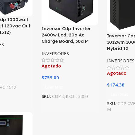
Cdp 1000watt
ut 120vac Out
Inversor Cdp Inverter
1512)
2400w Lcd, 20a Ac
Inversor Cd
Charge Board, 30a P
1012wm 100
ES
Hybrid 12
INVERSORES
INVERSORES
Agotado
Agotado
$
753.00
$
174.38
Leer Más
VC-1512
Leer Más
SKU:
CDP-QKSOL-3000
SKU:
CDP-XV
M